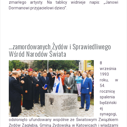
zmarłego artysty. Na tablicy widnieje napis: „Janowi
Dormanowi przyjacielowi dzieci”.
…zamordowanych Żydów i Sprawiedliwego
Wśród Narodów Świata
8
września
1993
roku, w
54.
rocznicę
spalenia
będziński
ej
synagogi,
odsłonięto ufundowany wspólnie ze Światowym Związkiem
Żydów Zagłębia, Gminą Żydowską w Katowicach i władzami