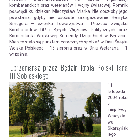
kombatanckich oraz weteranów II wojny światowej. Pomnik
poświęcił ks. dziekan Mieczysław Miarka. Nie doszłoby jego
powstania, gdyby nie osobiste zaangażowanie Henryka
Smogóra – członka Towarzystwa i Prezesa Związku
Kombatantów RP i Byłych Więźniów Politycznych oraz
Komendanta Wojskowej Komendy Uzupełnień w Będzinie.
Miejsce stało się punktem corocznych spotkań w Dniu Święta
Wojska Polskiego – 15 sierpnia oraz w Dniu Weterana – 1
września.
…przemarsz przez Będzin króla Polski Jana
III Sobieskiego
11
listopada
2004 roku
z
inicjatywy
Władysła
wa
Skarżyńsk
iego