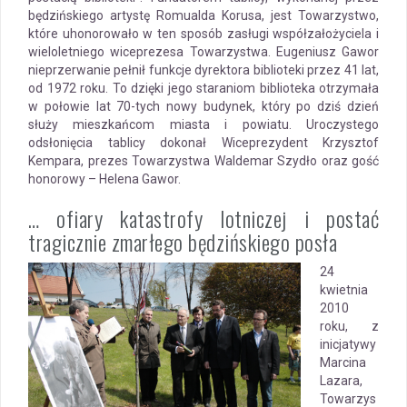
będzińskiego artystę Romualda Korusa, jest Towarzystwo,
które uhonorowało w ten sposób zasługi współzałożyciela i
wieloletniego wiceprezesa Towarzystwa. Eugeniusz Gawor
nieprzerwanie pełnił funkcje dyrektora biblioteki przez 41 lat,
od 1972 roku. To dzięki jego staraniom biblioteka otrzymała
w połowie lat 70-tych nowy budynek, który po dziś dzień
służy mieszkańcom miasta i powiatu. Uroczystego
odsłonięcia tablicy dokonał Wiceprezydent Krzysztof
Kempara, prezes Towarzystwa Waldemar Szydło oraz gość
honorowy – Helena Gawor.
… ofiary katastrofy lotniczej i postać
tragicznie zmarłego będzińskiego posła
24
kwietnia
2010
roku, z
inicjatywy
Marcina
Lazara,
Towarzys