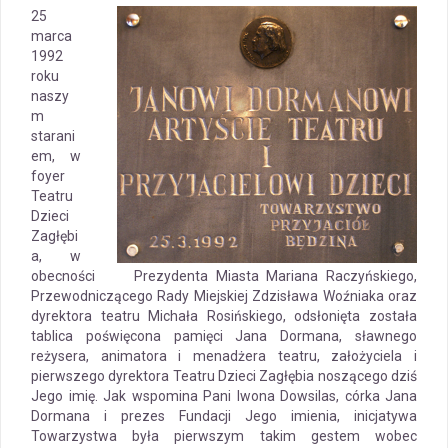
25
marca
1992
roku
naszy
m
starani
em, w
foyer
Teatru
Dzieci
Zagłębi
a, w
obecności Prezydenta Miasta Mariana Raczyńskiego,
Przewodniczącego Rady Miejskiej Zdzisława Woźniaka oraz
dyrektora teatru Michała Rosińskiego, odsłonięta została
tablica poświęcona pamięci Jana Dormana, sławnego
reżysera, animatora i menadżera teatru, założyciela i
pierwszego dyrektora Teatru Dzieci Zagłębia noszącego dziś
Jego imię. Jak wspomina Pani Iwona Dowsilas, córka Jana
Dormana i prezes Fundacji Jego imienia, inicjatywa
Towarzystwa była pierwszym takim gestem wobec