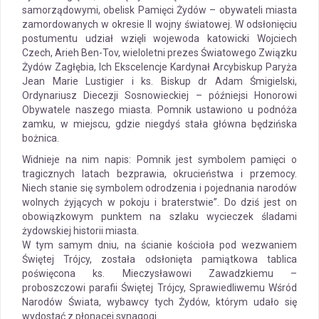
samorządowymi, obelisk Pamięci Żydów – obywateli miasta
zamordowanych w okresie II wojny światowej. W odsłonięciu
postumentu udział wzięli wojewoda katowicki Wojciech
Czech, Arieh Ben-Tov, wieloletni prezes Światowego Związku
Żydów Zagłębia, Ich Ekscelencje Kardynał Arcybiskup Paryża
Jean Marie Lustigier i ks. Biskup dr Adam Śmigielski,
Ordynariusz Diecezji Sosnowieckiej – późniejsi Honorowi
Obywatele naszego miasta. Pomnik ustawiono u podnóża
zamku, w miejscu, gdzie niegdyś stała główna będzińska
bożnica.
Widnieje na nim napis: Pomnik jest symbolem pamięci o
tragicznych latach bezprawia, okrucieństwa i przemocy.
Niech stanie się symbolem odrodzenia i pojednania narodów
wolnych żyjących w pokoju i braterstwie”. Do dziś jest on
obowiązkowym punktem na szlaku wycieczek śladami
żydowskiej historii miasta.
W tym samym dniu, na ścianie kościoła pod wezwaniem
Świętej Trójcy, została odsłonięta pamiątkowa tablica
poświęcona ks. Mieczysławowi Zawadzkiemu –
proboszczowi parafii Świętej Trójcy, Sprawiedliwemu Wśród
Narodów Świata, wybawcy tych Żydów, którym udało się
wydostać z płonącej synagogi.