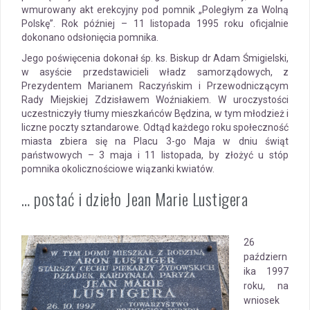
wmurowany akt erekcyjny pod pomnik „Poległym za Wolną
Polskę”. Rok później – 11 listopada 1995 roku oficjalnie
dokonano odsłonięcia pomnika.
Jego poświęcenia dokonał śp. ks. Biskup dr Adam Śmigielski,
w asyście przedstawicieli władz samorządowych, z
Prezydentem Marianem Raczyńskim i Przewodniczącym
Rady Miejskiej Zdzisławem Woźniakiem. W uroczystości
uczestniczyły tłumy mieszkańców Będzina, w tym młodzież i
liczne poczty sztandarowe. Odtąd każdego roku społeczność
miasta zbiera się na Placu 3-go Maja w dniu świąt
państwowych – 3 maja i 11 listopada, by złożyć u stóp
pomnika okolicznościowe wiązanki kwiatów.
… postać i dzieło Jean Marie Lustigera
26
październ
ika 1997
roku, na
wniosek