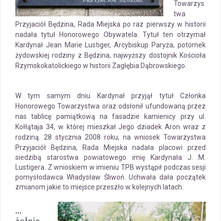
Towarzys
twa
Przyjaciół Będzina, Rada Miejska po raz pierwszy w historii
nadała tytuł Honorowego Obywatela. Tytuł ten otrzymał
Kardynał Jean Marie Lustiger, Arcybiskup Paryża, potomek
żydowskiej rodziny z Będzina, najwyższy dostojnik Kościoła
Rzymskokatolickiego w historii Zagłębia Dąbrowskiego.
W tym samym dniu Kardynał przyjął tytuł Członka
Honorowego Towarzystwa oraz odsłonił ufundowaną przez
nas tablicę pamiątkową na fasadzie kamienicy przy ul.
Kołłątaja 34, w której mieszkał Jego dziadek Aron wraz z
rodziną.
28 stycznia 2008 roku, na wniosek Towarzystwa
Przyjaciół Będzina, Rada Miejska nadała placowi przed
siedzibą starostwa powiatowego imię Kardynała J. M.
Lustigera. Z wnioskiem w imieniu TPB wystąpił podczas sesji
pomysłodawca Władysław Śliwoń. Uchwała dała początek
zmianom jakie to miejsce przeszło w kolejnych latach.
…