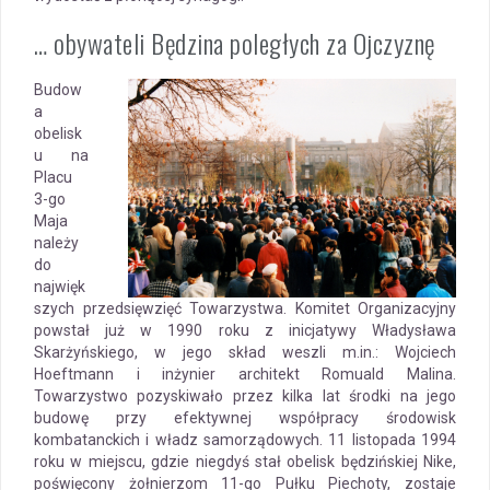
… obywateli Będzina poległych za Ojczyznę
Budow
a
obelisk
u na
Placu
3-go
Maja
należy
do
najwięk
szych przedsięwzięć Towarzystwa. Komitet Organizacyjny
powstał już w 1990 roku z inicjatywy Władysława
Skarżyńskiego, w jego skład weszli m.in.: Wojciech
Hoeftmann i inżynier architekt Romuald Malina.
Towarzystwo pozyskiwało przez kilka lat środki na jego
budowę przy efektywnej współpracy środowisk
kombatanckich i władz samorządowych. 11 listopada 1994
roku w miejscu, gdzie niegdyś stał obelisk będzińskiej Nike,
poświęcony żołnierzom 11-go Pułku Piechoty, zostaje