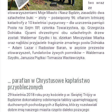
two wraz
ze
stowarzyszeniami Moje Miasto i Nasz Będzin, zasadziło dwa
szlachetne buki: – złoty – poświęcony 96. ofiarom lotniczej
katastrofy z 10 kwietnia i purpurowy – dla uczczenia pamięci
Posła na Sejm RP, członka Towarzystwa, śp. Grzegorza
Dolniaka. Ojcami chrzestnymi obu szlachetnych drzew
zostali: Waldemar Szydło i ks. dziekan Mieczysław Miarka
oraz najbliżsi przyjaciele tragicznie zmarłego posła Dolniaka
– Adam Lazar i Radosław Baran, w asyście prezesów
stowarzyszeń, fundatorów żywych pomników – Waldemara
Szydło, Janusza Piątka i Tomasza Wacławczyka.
… parafian w Chrystusowe kapłaństwo
przyobleczonych
29 kwietnia 2018 roku przy kościele p.w. Świętej Trójcy w
Będzinie dokonaliśmy odsłonięcia tablicy upamiętniającej
duchownych pochodzących z Będzina, którzy rozsławiali
dobre imię naszego miasta często daleko poza jego