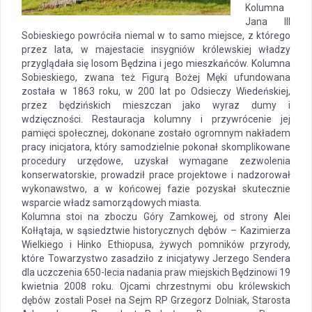
Kolumna
Jana III
Sobieskiego powróciła niemal w to samo miejsce, z którego
przez lata, w majestacie insygniów królewskiej władzy
przyglądała się losom Będzina i jego mieszkańców. Kolumna
Sobieskiego, zwana też Figurą Bożej Męki ufundowana
została w 1863 roku, w 200 lat po Odsieczy Wiedeńskiej,
przez będzińskich mieszczan jako wyraz dumy i
wdzięczności. Restauracja kolumny i przywrócenie jej
pamięci społecznej, dokonane zostało ogromnym nakładem
pracy inicjatora, który samodzielnie pokonał skomplikowane
procedury urzędowe, uzyskał wymagane zezwolenia
konserwatorskie, prowadził prace projektowe i nadzorował
wykonawstwo, a w końcowej fazie pozyskał skutecznie
wsparcie władz samorządowych miasta.
Kolumna stoi na zboczu Góry Zamkowej, od strony Alei
Kołłątaja, w sąsiedztwie historycznych dębów – Kazimierza
Wielkiego i Hinko Ethiopusa, żywych pomników przyrody,
które Towarzystwo zasadziło z inicjatywy Jerzego Sendera
dla uczczenia 650-lecia nadania praw miejskich Będzinowi 19
kwietnia 2008 roku. Ojcami chrzestnymi obu królewskich
dębów zostali Poseł na Sejm RP Grzegorz Dolniak, Starosta