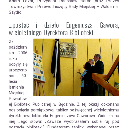
Adam Lazar, Prezydent Radosław Baran oraz Prezes
Towarzystwa i Przewodniczący Rady Miejskiej – Waldemar
Szydło.
…postać i dzieło Eugeniusza Gawora,
wieloletniego Dyrektora Biblioteki
27
październ
ika 2006
roku
odbyły się
uroczysto
ści 60-
lecia
istnienia
Miejskiej i
Powiatow
ej Biblioteki Publicznej w Będzinie. Z tej okazji dokonano
odsłonięcia pamiątkowej tablicy poświęconej wieloletniemu
dyrektorowi biblioteki Eugeniuszowi Gaworowi. Widnieją na
niej Jego słowa: „Zawsze wyobrażałem sobie raj pod
postacią biblioteki”. Fundatorem tablicy, wykonanej przez