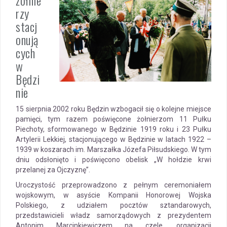
żołnie
rzy
stacj
onują
cych
w
Będzi
nie
15 sierpnia 2002 roku Będzin wzbogacił się o kolejne miejsce
pamięci, tym razem poświęcone żołnierzom 11 Pułku
Piechoty, sformowanego w Będzinie 1919 roku i 23 Pułku
Artylerii Lekkiej, stacjonującego w Będzinie w latach 1922 –
1939 w koszarach im. Marszałka Józefa Piłsudskiego. W tym
dniu odsłonięto i poświęcono obelisk „W hołdzie krwi
przelanej za Ojczyznę”.
Uroczystość przeprowadzono z pełnym ceremoniałem
wojskowym, w asyście Kompanii Honorowej Wojska
Polskiego, z udziałem pocztów sztandarowych,
przedstawicieli władz samorządowych z prezydentem
Antonim Marcinkiewiczem na czele, organizacji