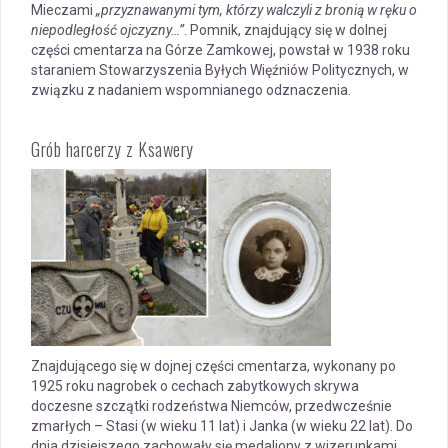
Mieczami
„przyznawanymi tym, którzy walczyli z bronią w ręku o
niepodległość ojczyzny…”
. Pomnik, znajdujący się w dolnej
części cmentarza na Górze Zamkowej, powstał w 1938 roku
staraniem Stowarzyszenia Byłych Więźniów Politycznych, w
związku z nadaniem wspomnianego odznaczenia.
Grób harcerzy z Ksawery
Znajdującego się w dojnej części cmentarza, wykonany po
1925 roku nagrobek o cechach zabytkowych skrywa
doczesne szczątki rodzeństwa Niemców, przedwcześnie
zmarłych – Stasi (w wieku 11 lat) i Janka (w wieku 22 lat). Do
dnia dzisiejszego zachowały się medaliony z wizerunkami