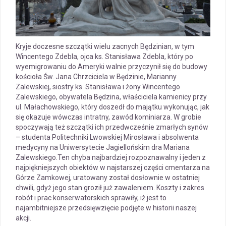
Kryje doczesne szczątki wielu zacnych Będzinian, w tym
Wincentego Zdebla, ojca ks. Stanisława Zdebla, który po
wyemigrowaniu do Ameryki walnie przyczynił się do budowy
kościoła Św. Jana Chrzciciela w Będzinie, Marianny
Zalewskiej, siostry ks. Stanisława i żony Wincentego
Zalewskiego, obywatela Będzina, właściciela kamienicy przy
ul. Małachowskiego, który doszedł do majątku wykonując, jak
się okazuje wówczas intratny, zawód kominiarza. W grobie
spoczywają też szczątki ich przedwcześnie zmarłych synów
– studenta Politechniki Lwowskiej Mirosława i absolwenta
medycyny na Uniwersytecie Jagiellońskim dra Mariana
Zalewskiego.Ten chyba najbardziej rozpoznawalny i jeden z
najpiękniejszych obiektów w najstarszej części cmentarza na
Górze Zamkowej, uratowany został dosłownie w ostatniej
chwili, gdyż jego stan groził już zawaleniem. Koszty i zakres
robót i prac konserwatorskich sprawiły, iż jest to
najambitniejsze przedsięwzięcie podjęte w historii naszej
akcji.