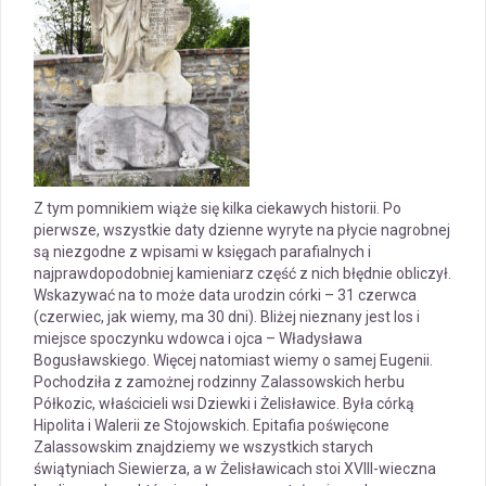
Z tym pomnikiem wiąże się kilka ciekawych historii. Po
pierwsze, wszystkie daty dzienne wyryte na płycie nagrobnej
są niezgodne z wpisami w księgach parafialnych i
najprawdopodobniej kamieniarz część z nich błędnie obliczył.
Wskazywać na to może data urodzin córki – 31 czerwca
(czerwiec, jak wiemy, ma 30 dni). Bliżej nieznany jest los i
miejsce spoczynku wdowca i ojca – Władysława
Bogusławskiego. Więcej natomiast wiemy o samej Eugenii.
Pochodziła z zamożnej rodzinny Zalassowskich herbu
Półkozic, właścicieli wsi Dziewki i Żelisławice. Była córką
Hipolita i Walerii ze Stojowskich. Epitafia poświęcone
Zalassowskim znajdziemy we wszystkich starych
świątyniach Siewierza, a w Żelisławicach stoi XVIII-wieczna