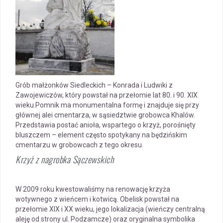
Grób małżonków Siedleckich – Konrada i Ludwiki z
Zawojewiczów, który powstał na przełomie lat 80. i 90. XIX
wieku.Pomnik ma monumentalna formę i znajduje się przy
głównej alei cmentarza, w sąsiedztwie grobowca Khalów.
Przedstawia postać anioła, wspartego o krzyż, porośnięty
bluszczem – element często spotykany na będzińskim
cmentarzu w grobowcach z tego okresu.
Krzyż z nagrobka Sączewskich
W 2009 roku kwestowaliśmy na renowację krzyża
wotywnego z wieńcem i kotwicą. Obelisk powstał na
przełomie XIX i XX wieku, jego lokalizacja (wieńczy centralną
aleję od strony ul. Podzamcze) oraz oryginalna symbolika