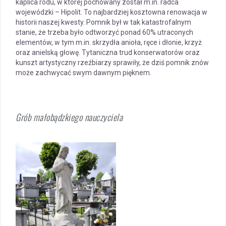
kaplica rodu, w której pochowany został m.in. radca
wojewódzki – Hipolit. To najbardziej kosztowna renowacja w
historii naszej kwesty. Pomnik był w tak katastrofalnym
stanie, że trzeba było odtworzyć ponad 60% utraconych
elementów, w tym m.in. skrzydła anioła, ręce i dłonie, krzyż
oraz anielską głowę. Tytaniczna trud konserwatorów oraz
kunszt artystyczny rzeźbiarzy sprawiły, że dziś pomnik znów
może zachwycać swym dawnym pięknem.
Grób małobądzkiego nauczyciela