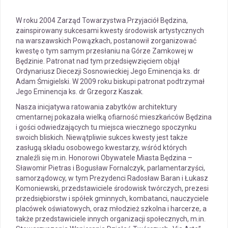
W roku 2004 Zarząd Towarzystwa Przyjaciół Będzina,
zainspirowany sukcesami kwesty środowisk artystycznych
na warszawskich Powązkach, postanowił zorganizować
kwestę o tym samym przesłaniu na Górze Zamkowej w
Będzinie. Patronat nad tym przedsięwzięciem objął
Ordynariusz Diecezji Sosnowieckiej Jego Eminencja ks. dr
Adam Śmigielski. W 2009 roku biskupi patronat podtrzymał
Jego Eminencja ks. dr Grzegorz Kaszak.
Nasza inicjatywa ratowania zabytków architektury
cmentarnej pokazała wielką ofiarność mieszkańców Będzina
i gości odwiedzających tu miejsca wiecznego spoczynku
swoich bliskich. Niewątpliwie sukces kwesty jest także
zasługą składu osobowego kwestarzy, wśród których
znaleźli się m.in. Honorowi Obywatele Miasta Będzina –
Sławomir Pietras i Bogusław Fornalczyk, parlamentarzyści,
samorządowcy, w tym Prezydenci Radosław Baran i Łukasz
Komoniewski, przedstawiciele środowisk twórczych, prezesi
przedsiębiorstw i spółek gminnych, kombatanci, nauczyciele
placówek oświatowych, oraz młodzież szkolna i harcerze, a
także przedstawiciele innych organizacji społecznych, m.in.