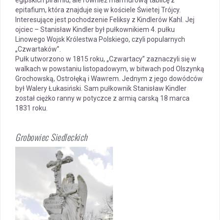
egipskich piramid, ale również marmurową tablicę z
epitafium, która znajduje się w kościele Świetej Trójcy.
Interesujące jest pochodzenie Feliksy z Kindlerów Kahl. Jej
ojciec – Stanisław Kindler był pułkownikiem 4. pułku
Linowego Wojsk Królestwa Polskiego, czyli popularnych
„Czwartaków”.
Pułk utworzono w 1815 roku, „Czwartacy” zaznaczyli się w
walkach w powstaniu listopadowym, w bitwach pod Olszynką
Grochowską, Ostrołęką i Wawrem. Jednym z jego dowódców
był Walery Łukasiński. Sam pułkownik Stanisław Kindler
został ciężko ranny w potyczce z armią carską 18 marca
1831 roku.
Grobowiec Siedleckich